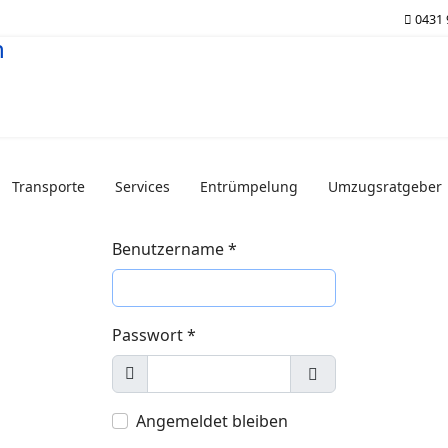
0431
Transporte
Services
Entrümpelung
Umzugsratgeber
Benutzername
*
Passwort
*
Anzeigen
Passwort anzeige
Angemeldet bleiben